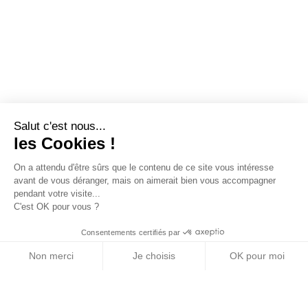
Salut c'est nous...
les Cookies !
On a attendu d'être sûrs que le contenu de ce site vous intéresse
avant de vous déranger, mais on aimerait bien vous accompagner
pendant votre visite...
C'est OK pour vous ?
Consentements certifiés par
Non merci
Je choisis
OK pour moi
Axeptio consent
Plateforme de Gestion du Consentement : Personn
Notre plateforme vous permet d'adapter et de gére