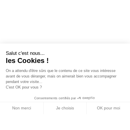
Salut c'est nous...
les Cookies !
On a attendu d'être sûrs que le contenu de ce site vous intéresse
avant de vous déranger, mais on aimerait bien vous accompagner
pendant votre visite...
C'est OK pour vous ?
Consentements certifiés par
Non merci
Je choisis
OK pour moi
Axeptio consent
Plateforme de Gestion du Consentement : Personn
Notre plateforme vous permet d'adapter et de gére