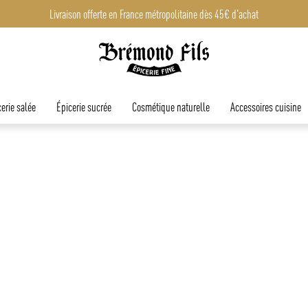
Livraison offerte en France métropolitaine dès 45€ d'achat
erie salée
Épicerie sucrée
Cosmétique naturelle
Accessoires cuisine