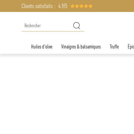
Clients satisfaits :
4.9/5
Huiles d'olive
Vinaigres & balsamiques
Truffe
Épic