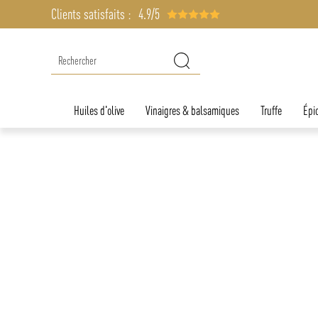
Clients satisfaits :
4.9/5
Huiles d'olive
Vinaigres & balsamiques
Truffe
Épic