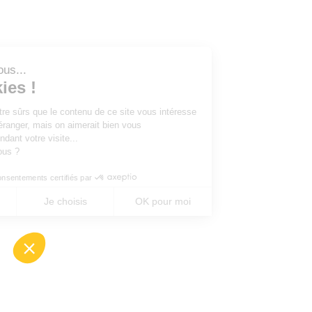
Salut c'est nous...
les Cookies !
On a attendu d'être sûrs que le contenu de ce site vous intéresse
avant de vous déranger, mais on aimerait bien vous
accompagner pendant votre visite...
C'est OK pour vous ?
Consentements certifiés par
Non merci
Je choisis
OK pour moi
Axeptio consent
Plateforme de Gestion du Consentement : Perso
Notre plateforme vous permet d'adapter et de gé