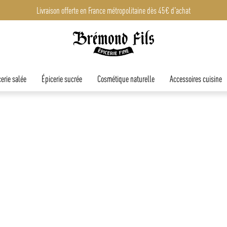
Livraison offerte en France métropolitaine dès 45€ d'achat
erie salée
Épicerie sucrée
Cosmétique naturelle
Accessoires cuisine