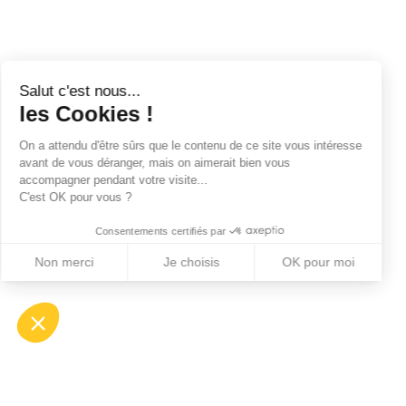
Salut c'est nous...
les Cookies !
On a attendu d'être sûrs que le contenu de ce site vous intéresse
avant de vous déranger, mais on aimerait bien vous
accompagner pendant votre visite...
C'est OK pour vous ?
Consentements certifiés par
Non merci
Je choisis
OK pour moi
Axeptio consent
Plateforme de Gestion du Consentement : Perso
Notre plateforme vous permet d'adapter et de gé