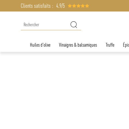
Clients satisfaits :
4.9/5
Huiles d'olive
Vinaigres & balsamiques
Truffe
Épic