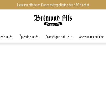
Livraison offerte en France métropolitaine dès 45€ d'achat
erie salée
Épicerie sucrée
Cosmétique naturelle
Accessoires cuisine