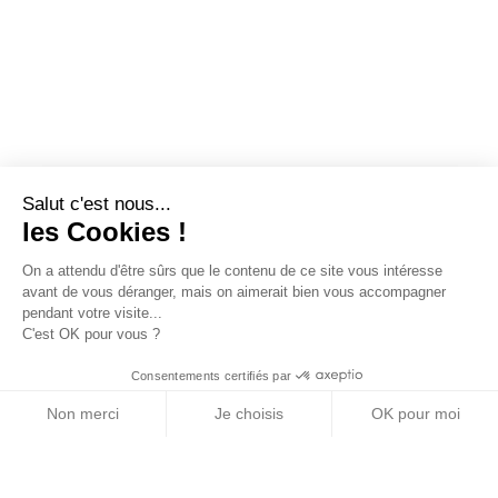
Salut c'est nous...
les Cookies !
On a attendu d'être sûrs que le contenu de ce site vous intéresse
avant de vous déranger, mais on aimerait bien vous accompagner
pendant votre visite...
C'est OK pour vous ?
Consentements certifiés par
Non merci
Je choisis
OK pour moi
Axeptio consent
Plateforme de Gestion du Consentement : Personn
Notre plateforme vous permet d'adapter et de gére