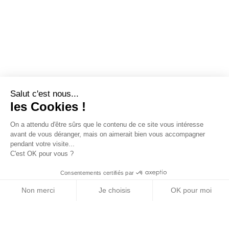
Salut c'est nous...
les Cookies !
On a attendu d'être sûrs que le contenu de ce site vous intéresse
avant de vous déranger, mais on aimerait bien vous accompagner
pendant votre visite...
C'est OK pour vous ?
Consentements certifiés par
Non merci
Je choisis
OK pour moi
Axeptio consent
Plateforme de Gestion du Consentement : Personn
Notre plateforme vous permet d'adapter et de gére