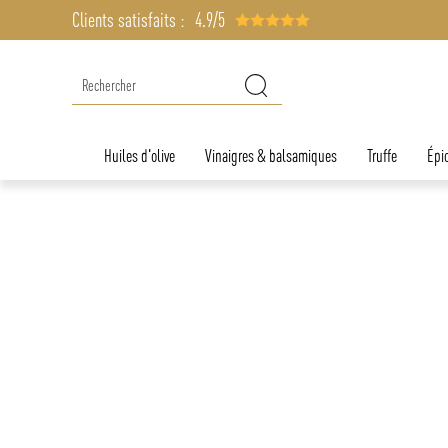
Clients satisfaits :
4.9/5
Huiles d'olive
Vinaigres & balsamiques
Truffe
Épic