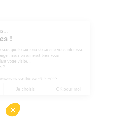
Salut c'est nous...
les Cookies !
On a attendu d'être sûrs que le contenu de ce site vous intéresse
avant de vous déranger, mais on aimerait bien vous
accompagner pendant votre visite...
C'est OK pour vous ?
Consentements certifiés par
Non merci
Je choisis
OK pour moi
Axeptio consent
Plateforme de Gestion du Consentement : Perso
Notre plateforme vous permet d'adapter et de gé