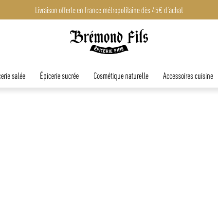
Livraison offerte en France métropolitaine dès 45€ d'achat
erie salée
Épicerie sucrée
Cosmétique naturelle
Accessoires cuisine