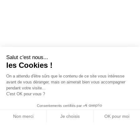
Salut c'est nous...
les Cookies !
On a attendu d'être sûrs que le contenu de ce site vous intéresse
avant de vous déranger, mais on aimerait bien vous accompagner
pendant votre visite...
C'est OK pour vous ?
Consentements certifiés par
Non merci
Je choisis
OK pour moi
Axeptio consent
Plateforme de Gestion du Consentement : Personn
Notre plateforme vous permet d'adapter et de gére