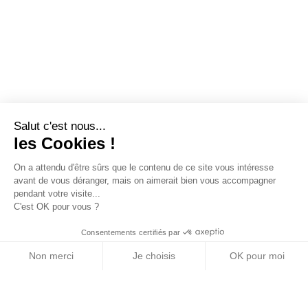
Salut c'est nous...
les Cookies !
On a attendu d'être sûrs que le contenu de ce site vous intéresse
avant de vous déranger, mais on aimerait bien vous accompagner
pendant votre visite...
C'est OK pour vous ?
Consentements certifiés par
Non merci
Je choisis
OK pour moi
Axeptio consent
Plateforme de Gestion du Consentement : Personn
Notre plateforme vous permet d'adapter et de gére