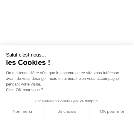
Salut c'est nous...
les Cookies !
On a attendu d'être sûrs que le contenu de ce site vous intéresse
avant de vous déranger, mais on aimerait bien vous accompagner
pendant votre visite...
C'est OK pour vous ?
Consentements certifiés par
Non merci
Je choisis
OK pour moi
Axeptio consent
Plateforme de Gestion du Consentement : Personn
Notre plateforme vous permet d'adapter et de gére