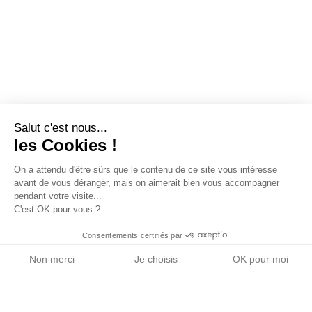
Salut c'est nous...
les Cookies !
On a attendu d'être sûrs que le contenu de ce site vous intéresse
avant de vous déranger, mais on aimerait bien vous accompagner
pendant votre visite...
C'est OK pour vous ?
Consentements certifiés par
Non merci
Je choisis
OK pour moi
Axeptio consent
Plateforme de Gestion du Consentement : Personn
Notre plateforme vous permet d'adapter et de gére