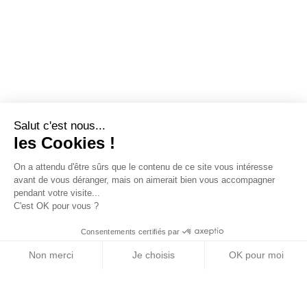
Salut c'est nous...
les Cookies !
On a attendu d'être sûrs que le contenu de ce site vous intéresse
avant de vous déranger, mais on aimerait bien vous accompagner
pendant votre visite...
C'est OK pour vous ?
Consentements certifiés par
Non merci
Je choisis
OK pour moi
Axeptio consent
Plateforme de Gestion du Consentement : Personn
Notre plateforme vous permet d'adapter et de gére