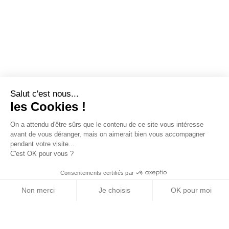
Salut c'est nous...
les Cookies !
On a attendu d'être sûrs que le contenu de ce site vous intéresse
avant de vous déranger, mais on aimerait bien vous accompagner
pendant votre visite...
C'est OK pour vous ?
Consentements certifiés par
Non merci
Je choisis
OK pour moi
Axeptio consent
Plateforme de Gestion du Consentement : Personn
Notre plateforme vous permet d'adapter et de gére