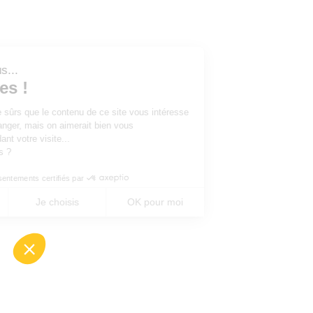
Salut c'est nous...
les Cookies !
On a attendu d'être sûrs que le contenu de ce site vous intéresse
avant de vous déranger, mais on aimerait bien vous
accompagner pendant votre visite...
C'est OK pour vous ?
Consentements certifiés par
Non merci
Je choisis
OK pour moi
Axeptio consent
Plateforme de Gestion du Consentement : Perso
Notre plateforme vous permet d'adapter et de gé