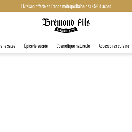
Livraison offerte en France métropolitaine dès 45€ d'achat
erie salée
Épicerie sucrée
Cosmétique naturelle
Accessoires cuisine