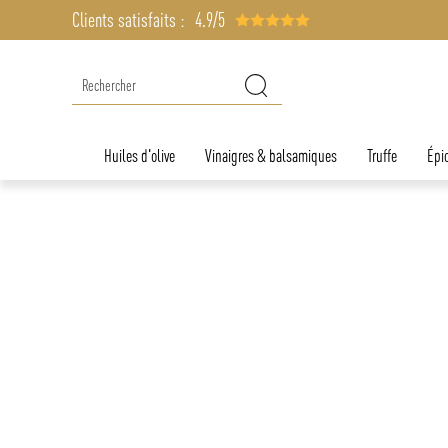
Clients satisfaits :
4.9/5
Huiles d'olive
Vinaigres & balsamiques
Truffe
Épic