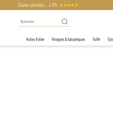
Clients satisfaits :
4.9/5
Huiles d'olive
Vinaigres & balsamiques
Truffe
Épic