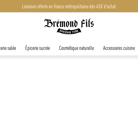
Livraison offerte en France métropolitaine dès 45€ d'achat
erie salée
Épicerie sucrée
Cosmétique naturelle
Accessoires cuisine