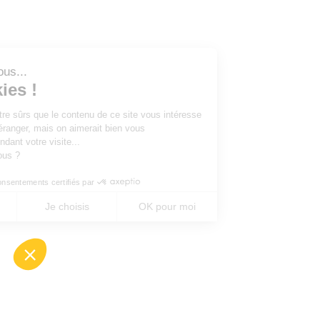
Salut c'est nous...
les Cookies !
On a attendu d'être sûrs que le contenu de ce site vous intéresse
avant de vous déranger, mais on aimerait bien vous
accompagner pendant votre visite...
C'est OK pour vous ?
Consentements certifiés par
Non merci
Je choisis
OK pour moi
Axeptio consent
Plateforme de Gestion du Consentement : Perso
Notre plateforme vous permet d'adapter et de gé