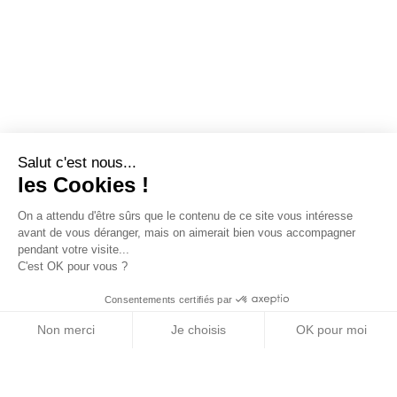
Salut c'est nous...
les Cookies !
On a attendu d'être sûrs que le contenu de ce site vous intéresse
avant de vous déranger, mais on aimerait bien vous accompagner
pendant votre visite...
C'est OK pour vous ?
Consentements certifiés par
Non merci
Je choisis
OK pour moi
Axeptio consent
Plateforme de Gestion du Consentement : Personn
Notre plateforme vous permet d'adapter et de gére