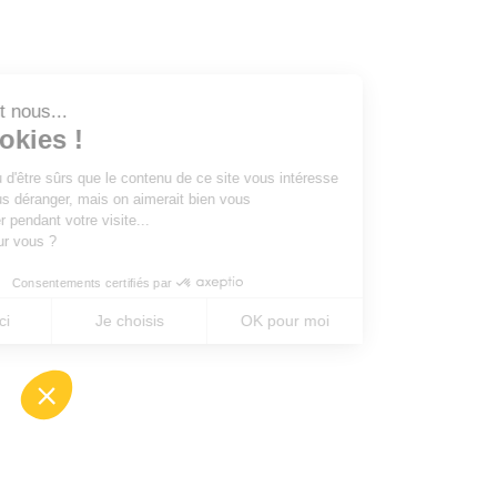
Salut c'est nous...
les Cookies !
On a attendu d'être sûrs que le contenu de ce site vous intéresse
avant de vous déranger, mais on aimerait bien vous
accompagner pendant votre visite...
C'est OK pour vous ?
Consentements certifiés par
Non merci
Je choisis
OK pour moi
Axeptio consent
Plateforme de Gestion du Consentement : Perso
Notre plateforme vous permet d'adapter et de gé