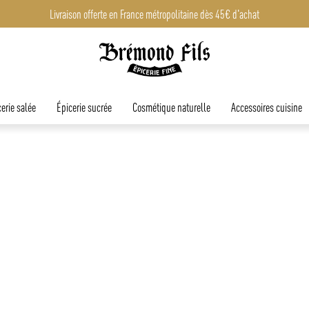
Livraison offerte en France métropolitaine dès 45€ d'achat
erie salée
Épicerie sucrée
Cosmétique naturelle
Accessoires cuisine