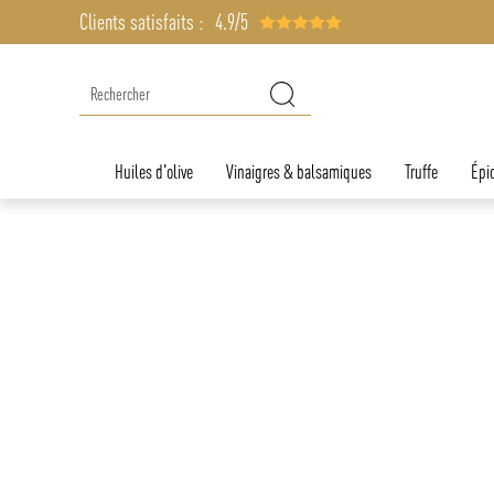
Clients satisfaits :
4.9/5
Huiles d'olive
Vinaigres & balsamiques
Truffe
Épic