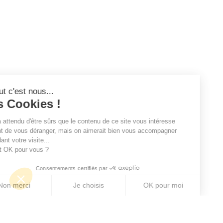
Salut c'est nous...
les Cookies !
On a attendu d'être sûrs que le contenu de ce site vous intéresse
avant de vous déranger, mais on aimerait bien vous accompagner
pendant votre visite...
C'est OK pour vous ?
Consentements certifiés par
Non merci
Je choisis
OK pour moi
Axeptio consent
Plateforme de Gestion du Consentement : Personn
Notre plateforme vous permet d'adapter et de gére