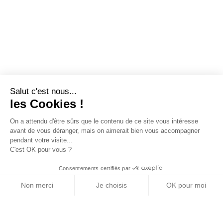
Salut c'est nous...
les Cookies !
On a attendu d'être sûrs que le contenu de ce site vous intéresse
avant de vous déranger, mais on aimerait bien vous accompagner
pendant votre visite...
C'est OK pour vous ?
Consentements certifiés par
Non merci
Je choisis
OK pour moi
Axeptio consent
Plateforme de Gestion du Consentement : Personn
Notre plateforme vous permet d'adapter et de gére