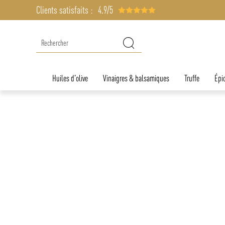
Clients satisfaits :
4.9/5
Huiles d'olive
Vinaigres & balsamiques
Truffe
Épic