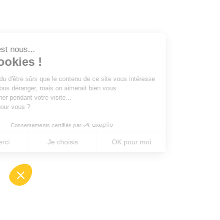
Salut c'est nous...
les Cookies !
On a attendu d'être sûrs que le contenu de ce site vous intéresse
avant de vous déranger, mais on aimerait bien vous
accompagner pendant votre visite...
C'est OK pour vous ?
Consentements certifiés par
Non merci
Je choisis
OK pour moi
Axeptio consent
Plateforme de Gestion du Consentement : Perso
Notre plateforme vous permet d'adapter et de gé