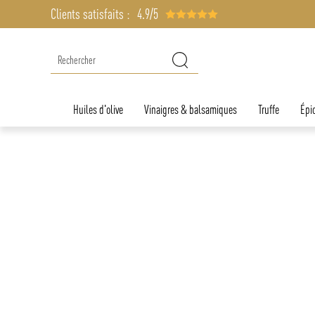
Clients satisfaits :
4.9/5
Huiles d'olive
Vinaigres & balsamiques
Truffe
Épic