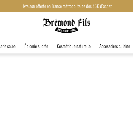
Livraison offerte en France métropolitaine dès 45€ d'achat
erie salée
Épicerie sucrée
Cosmétique naturelle
Accessoires cuisine