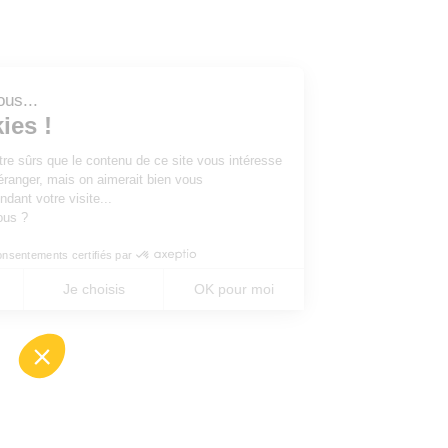
Salut c'est nous...
les Cookies !
On a attendu d'être sûrs que le contenu de ce site vous intéresse
avant de vous déranger, mais on aimerait bien vous
accompagner pendant votre visite...
C'est OK pour vous ?
Consentements certifiés par
Non merci
Je choisis
OK pour moi
Axeptio consent
Plateforme de Gestion du Consentement : Perso
Notre plateforme vous permet d'adapter et de gé