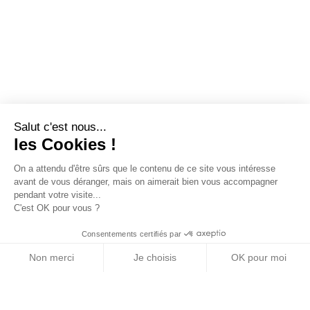
Salut c'est nous...
les Cookies !
On a attendu d'être sûrs que le contenu de ce site vous intéresse
avant de vous déranger, mais on aimerait bien vous accompagner
pendant votre visite...
C'est OK pour vous ?
Consentements certifiés par
Non merci
Je choisis
OK pour moi
Axeptio consent
Plateforme de Gestion du Consentement : Personn
Notre plateforme vous permet d'adapter et de gére