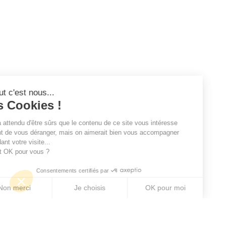
Salut c'est nous...
les Cookies !
On a attendu d'être sûrs que le contenu de ce site vous intéresse
avant de vous déranger, mais on aimerait bien vous accompagner
pendant votre visite...
C'est OK pour vous ?
Consentements certifiés par
Non merci
Je choisis
OK pour moi
Axeptio consent
Plateforme de Gestion du Consentement : Personn
Notre plateforme vous permet d'adapter et de gére