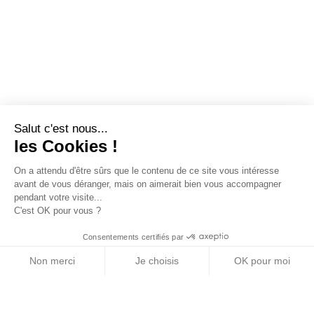
Salut c'est nous...
les Cookies !
On a attendu d'être sûrs que le contenu de ce site vous intéresse
avant de vous déranger, mais on aimerait bien vous accompagner
pendant votre visite...
C'est OK pour vous ?
Consentements certifiés par
Non merci
Je choisis
OK pour moi
Axeptio consent
Plateforme de Gestion du Consentement : Personn
Notre plateforme vous permet d'adapter et de gére