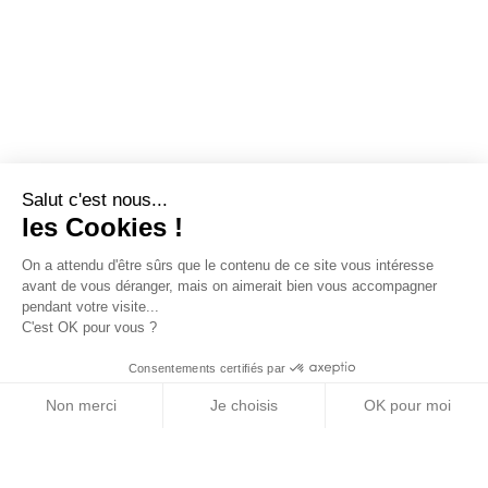
Salut c'est nous...
les Cookies !
On a attendu d'être sûrs que le contenu de ce site vous intéresse
avant de vous déranger, mais on aimerait bien vous accompagner
pendant votre visite...
C'est OK pour vous ?
Consentements certifiés par
Non merci
Je choisis
OK pour moi
Axeptio consent
Plateforme de Gestion du Consentement : Personn
Notre plateforme vous permet d'adapter et de gére