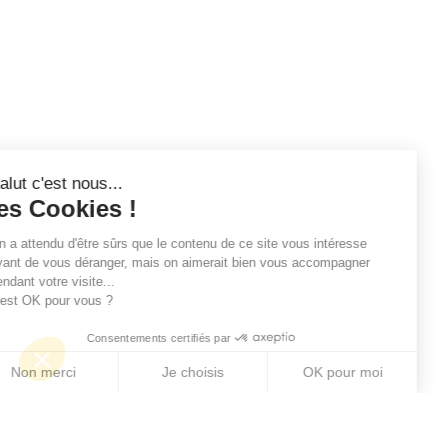
Salut c'est nous...
les Cookies !
On a attendu d'être sûrs que le contenu de ce site vous intéresse
avant de vous déranger, mais on aimerait bien vous accompagner
pendant votre visite...
C'est OK pour vous ?
Consentements certifiés par
Non merci
Je choisis
OK pour moi
Axeptio consent
Plateforme de Gestion du Consentement : Personn
Notre plateforme vous permet d'adapter et de gére