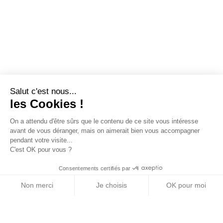
Salut c'est nous...
les Cookies !
On a attendu d'être sûrs que le contenu de ce site vous intéresse
avant de vous déranger, mais on aimerait bien vous accompagner
pendant votre visite...
C'est OK pour vous ?
Consentements certifiés par
Non merci
Je choisis
OK pour moi
Axeptio consent
Plateforme de Gestion du Consentement : Personn
Notre plateforme vous permet d'adapter et de gére