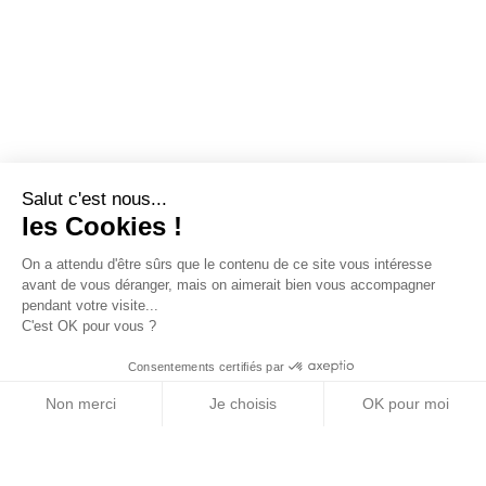
Salut c'est nous...
les Cookies !
On a attendu d'être sûrs que le contenu de ce site vous intéresse
avant de vous déranger, mais on aimerait bien vous accompagner
pendant votre visite...
C'est OK pour vous ?
Consentements certifiés par
Non merci
Je choisis
OK pour moi
Axeptio consent
Plateforme de Gestion du Consentement : Personn
Notre plateforme vous permet d'adapter et de gére