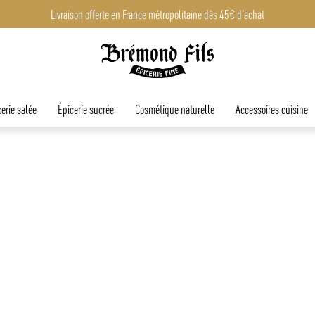
Livraison offerte en France métropolitaine dès 45€ d'achat
erie salée
Épicerie sucrée
Cosmétique naturelle
Accessoires cuisine