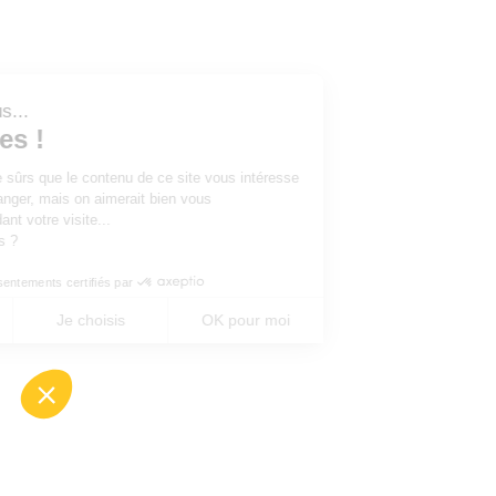
Salut c'est nous...
les Cookies !
On a attendu d'être sûrs que le contenu de ce site vous intéresse
avant de vous déranger, mais on aimerait bien vous
accompagner pendant votre visite...
C'est OK pour vous ?
Consentements certifiés par
Non merci
Je choisis
OK pour moi
Axeptio consent
Plateforme de Gestion du Consentement : Perso
Notre plateforme vous permet d'adapter et de gé