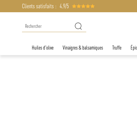
Clients satisfaits :
4.9/5
Huiles d'olive
Vinaigres & balsamiques
Truffe
Épic